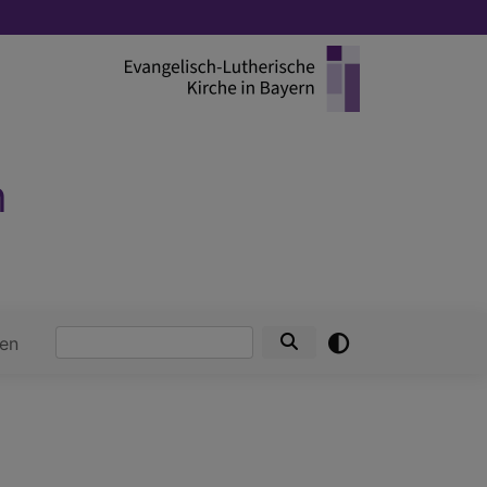
h
Suche
en