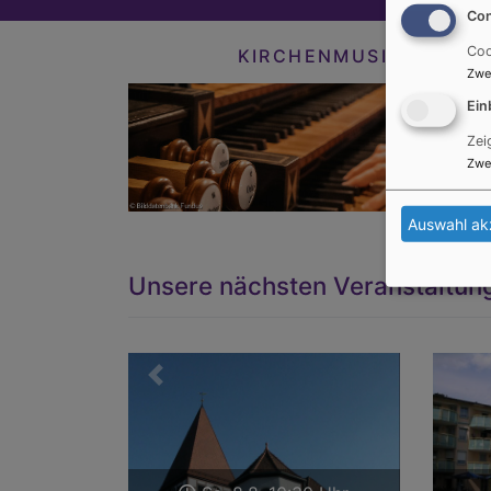
Con
Coo
KIRCHENMUSIK
Zwe
Ein
Zei
Zwe
Auswahl ak
Unsere nächsten Veranstaltun
Zurück