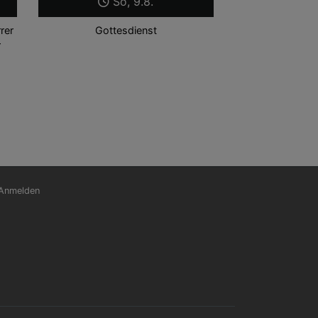
So, 9.8.
rer
Gottesdienst
r
nutzermenü
Anmelden