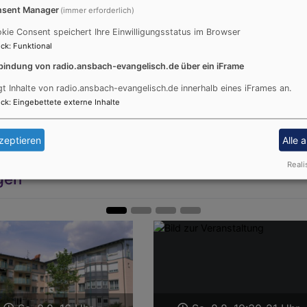
sent Manager
(immer erforderlich)
kie Consent speichert Ihre Einwilligungsstatus im Browser
GLAUBE UND LEBEN
ck
:
Funktional
bindung von radio.ansbach-evangelisch.de über ein iFrame
gt Inhalte von radio.ansbach-evangelisch.de innerhalb eines iFrames an.
ck
:
Eingebettete externe Inhalte
zeptieren
Alle 
Reali
gen