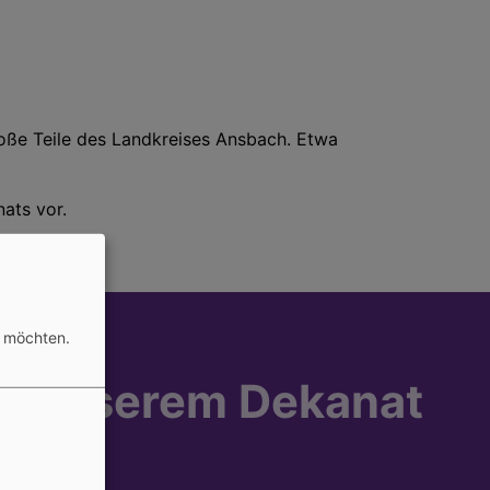
oße Teile des Landkreises Ansbach. Etwa
ats vor.
n möchten.
 in unserem Dekanat