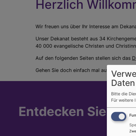
Herzlich Willko
Wir freuen uns über Ihr Interesse am Deka
Unser Dekanat besteht aus 34 Kirchengemei
40 000 evangelische Christen und Christin
Auf den folgenden Seiten stellen sich das
D
Gehen Sie doch einfach mal auf Entdeckungs
Verwe
Daten
Bitte die Di
Für weitere 
Entdecken Sie die 
Fun
Spe
Zwe