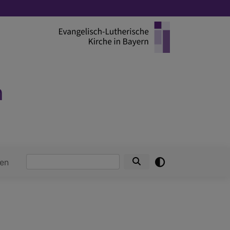
h
Suche
en