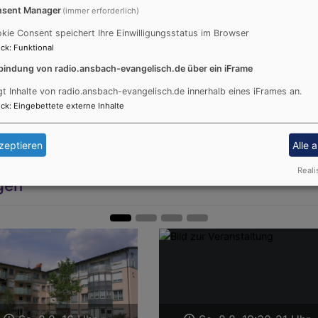
sent Manager
(immer erforderlich)
kie Consent speichert Ihre Einwilligungsstatus im Browser
GLAUBE UND LEBEN
ck
:
Funktional
bindung von radio.ansbach-evangelisch.de über ein iFrame
gt Inhalte von radio.ansbach-evangelisch.de innerhalb eines iFrames an.
ck
:
Eingebettete externe Inhalte
zeptieren
Alle 
Reali
gen