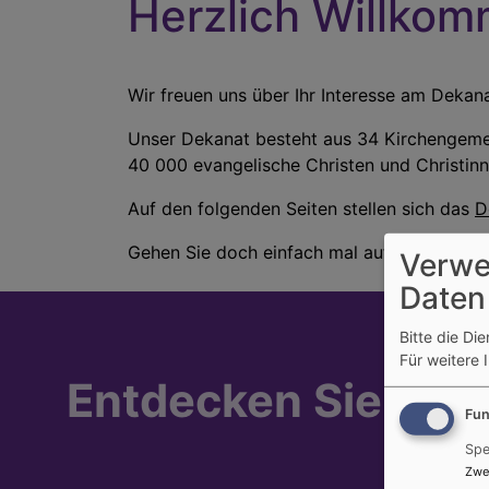
Herzlich Willko
Wir freuen uns über Ihr Interesse am Deka
Unser Dekanat besteht aus 34 Kirchengemei
40 000 evangelische Christen und Christin
Auf den folgenden Seiten stellen sich das
D
Gehen Sie doch einfach mal auf Entdeckungs
Verwe
Daten
Bitte die Di
Für weitere 
Entdecken Sie die 
Fun
Spe
Zwe