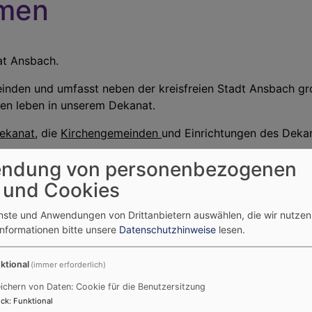
mmen
nat Ansbach.
nden und umfasst neben der kreisfreien Stadt Ansbach gr
nen leben in unserem Dekanat.
ekanat
, die
Kirchengemeinden
und Einrichtungen des Dekan
reise auf unseren Seiten und lassen sich überraschen.
ndung von personenbezogenen
 und Cookies
enste und Anwendungen von Drittanbietern auswählen, die wir nutze
Informationen bitte unsere
Datenschutzhinweise
lesen.
vielfältigen Angebote
ktional
(immer erforderlich)
ichern von Daten: Cookie für die Benutzersitzung
ck
:
Funktional