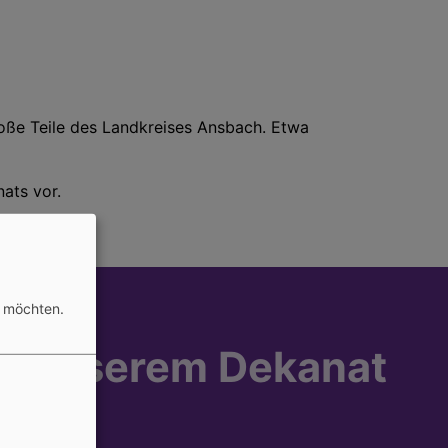
oße Teile des Landkreises Ansbach. Etwa
ats vor.
n möchten.
 in unserem Dekanat