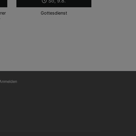
So, 9.8.
rer
Gottesdienst
r
nutzermenü
Anmelden