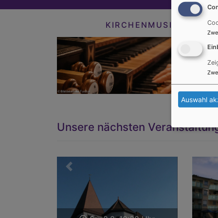
Con
Coo
KIRCHENMUSIK
Zwe
Ein
Zei
Zwe
Auswahl ak
Unsere nächsten Veranstaltun
Zurück